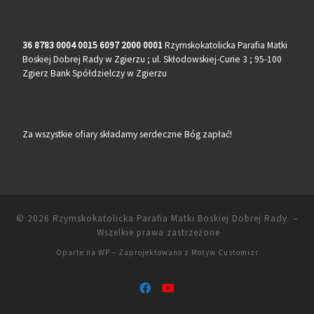
36 8783 0004 0015 6097 2000 0001
Rzymskokatolicka Parafia Matki
Boskiej Dobrej Rady w Zgierzu ; ul. Skłodowskiej-Curie 3 ; 95-100
Zgierz Bank Spółdzielczy w Zgierzu
Za wszystkie ofiary składamy serdeczne Bóg zapłać!
© 2026
Rzymskokatolicka Parafia Matki Boskiej Dobrej Rady
–
Wszelkie prawa zastrzeżone
Oparte na
WP
– Zaprojektowano z
Motyw Customizr