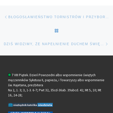
Nawigacja wpisu
Poprzedni wpis
BŁOGOSŁAWIEŃSTWO TORNISTRÓW I PRZYBORÓW SZKOLNYCH
POWRÓT DO LISTY POS
Na
DZIŚ WIDZIMY, ŻE NAPEŁNIENIE DUCHEM ŚWIĘTYM POWODUJE NIE TYLKO POGŁĘBIENIE RELACJI Z JEZUSEM, ALE RÓWNIEŻ ODKRYCIE NA NOWO SWOJEGO POWOŁANIA ORAZ DARÓW I CHARYZMATÓW – BIERZMOWANIE
7 VIII Piątek. Dzień Powszedni albo wspomnienie świętych
męczenników Sykstusa II, papieża, i Towarzyszy albo wspomnienie
św. Kajetana, prezbitera
Na 2, 1. 3; 3, 1-3. 6-7; Pwt 32, 35cd-36ab. 39abcd. 41; Mt 5, 10; Mt
16, 24-28;