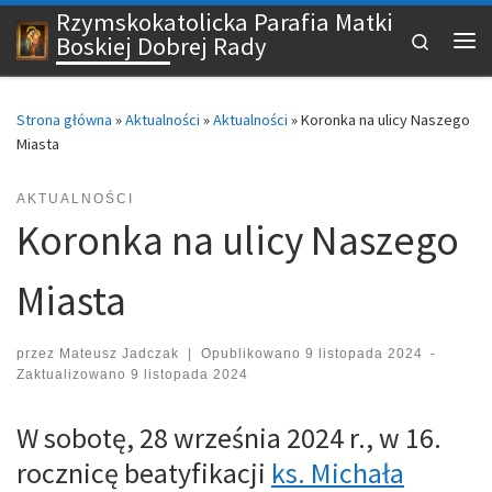
Rzymskokatolicka Parafia Matki
Przejdź do treści
Search
Boskiej Dobrej Rady
Me
Strona główna
»
Aktualności
»
Aktualności
»
Koronka na ulicy Naszego
Miasta
AKTUALNOŚCI
Koronka na ulicy Naszego
Miasta
przez
Mateusz Jadczak
|
Opublikowano
9 listopada 2024
-
Zaktualizowano
9 listopada 2024
W sobotę, 28 września 2024 r., w 16.
rocznicę beatyfikacji
ks. Michała