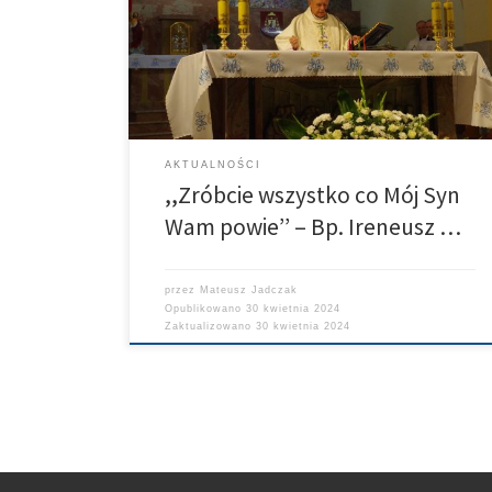
pomocniczy Archidiecezji Łódzkiej. W uroczystości
uczestniczyli ks. Dziekan Dekanatu Zgierskiego Ks. kan.
Andrzej Chmielewski oraz Księżą Proboszczowie z
Dekanatu Zgierskiego a także z Łodzi. Przybyły tez
delegacje z […]
AKTUALNOŚCI
,,Zróbcie wszystko co Mój Syn
Wam powie’’ – Bp. Ireneusz …
przez
Mateusz Jadczak
Opublikowano
30 kwietnia 2024
Zaktualizowano
30 kwietnia 2024