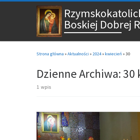
Przejdź do treści
Rzymskokatolick
Boskiej Dobrej 
Strona główna
»
Aktualności
»
2024
»
kwiecień
»
30
Dzienne Archiwa:
30 
1 wpis
Odpust w parafii Matki Boskiej Dobrej Rady w Zgierzu
Mszy Świętej dziękczynnej przewodniczył i homilie
wygłosił Ksiądz Biskup Ireneusz Pękalski – Biskup