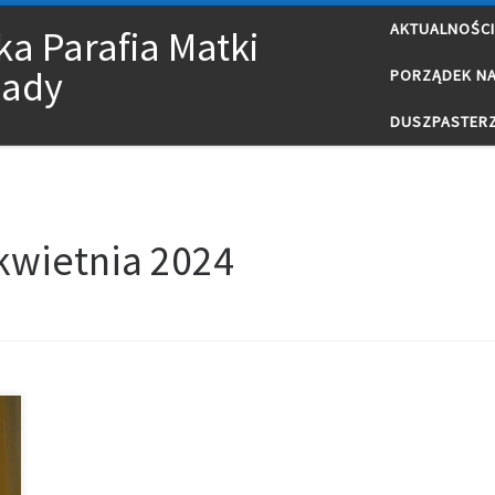
AKTUALNOŚCI
a Parafia Matki
Rady
PORZĄDEK N
DUSZPASTER
kwietnia 2024