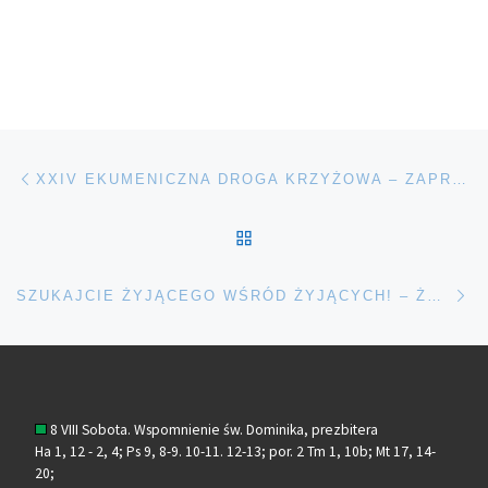
Nawigacja wpisu
Poprzedni wpis
XXIV EKUMENICZNA DROGA KRZYŻOWA – ZAPROSZENIE
POWRÓT DO LISTY POS
Na
SZUKAJCIE ŻYJĄCEGO WŚRÓD ŻYJĄCYCH! – ŻYCZENIA KARDYNAŁA RYSIA NA ŚWIĘTA PASCHALNE 2025
8 VIII Sobota. Wspomnienie św. Dominika, prezbitera
Ha 1, 12 - 2, 4; Ps 9, 8-9. 10-11. 12-13; por. 2 Tm 1, 10b; Mt 17, 14-
20;