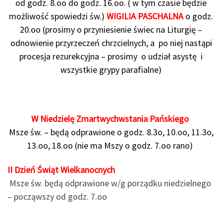
od godz. 8.oo do godz. 16.oo. ( w tym czasie będzie
możliwość spowiedzi św.)
WIGILIA PASCHALNA
o godz.
20.oo (prosimy o przyniesienie świec na Liturgię –
odnowienie przyrzeczeń chrzcielnych, a po niej nastąpi
procesja rezurekcyjna – prosimy o udział asystę i
wszystkie grypy parafialne)
W Niedzielę Zmartwychwstania Pańskiego
Msze św. – będą odprawione o godz. 8.3o, 10.oo, 11.3o,
13.oo, 18.oo (nie ma Mszy o godz. 7.oo rano)
II Dzień Świąt Wielkanocnych
Msze św. będą odprawione w/g porządku niedzielnego
– począwszy od godz. 7.oo