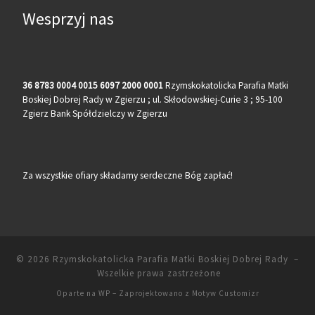
Wesprzyj nas
36 8783 0004 0015 6097 2000 0001
Rzymskokatolicka Parafia Matki
Boskiej Dobrej Rady w Zgierzu ; ul. Skłodowskiej-Curie 3 ; 95-100
Zgierz Bank Spółdzielczy w Zgierzu
Za wszystkie ofiary składamy serdeczne Bóg zapłać!
© 2026
Rzymskokatolicka Parafia Matki Boskiej Dobrej Rady
–
Wszelkie prawa zastrzeżone
Oparte na
WP
– Zaprojektowano z
Motyw Customizr