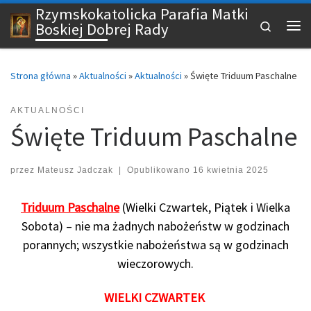
Rzymskokatolicka Parafia Matki
Przejdź do treści
Search
Boskiej Dobrej Rady
Me
Strona główna
»
Aktualności
»
Aktualności
»
Święte Triduum Paschalne
AKTUALNOŚCI
Święte Triduum Paschalne
przez
Mateusz Jadczak
|
Opublikowano
16 kwietnia 2025
Triduum Paschalne
(Wielki Czwartek, Piątek i Wielka
Sobota) – nie ma żadnych nabożeństw w godzinach
porannych; wszystkie nabożeństwa są w godzinach
wieczorowych.
WIELKI CZWARTEK