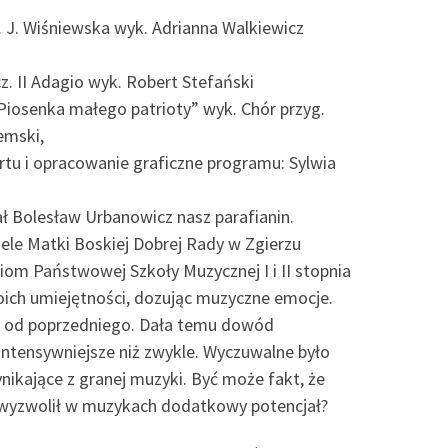
. J. Wiśniewska wyk. Adrianna Walkiewicz
z. II Adagio wyk. Robert Stefański
„Piosenka małego patrioty” wyk. Chór przyg.
emski,
tu i opracowanie graficzne programu: Sylwia
ał Bolesław Urbanowicz nasz parafianin.
le Matki Boskiej Dobrej Rady w Zgierzu
niom Państwowej Szkoły Muzycznej I i II stopnia
woich umiejętności, dozując muzyczne emocje.
zy od poprzedniego. Dała temu dowód
intensywniejsze niż zwykle. Wyczuwalne było
ikające z granej muzyki. Być może fakt, że
 wyzwolił w muzykach dodatkowy potencjał?