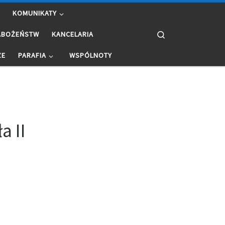
KOMUNIKATY
Search
ABOŻEŃSTW
KANCELARIA
ZE
PARAFIA
WSPÓLNOTY
a II