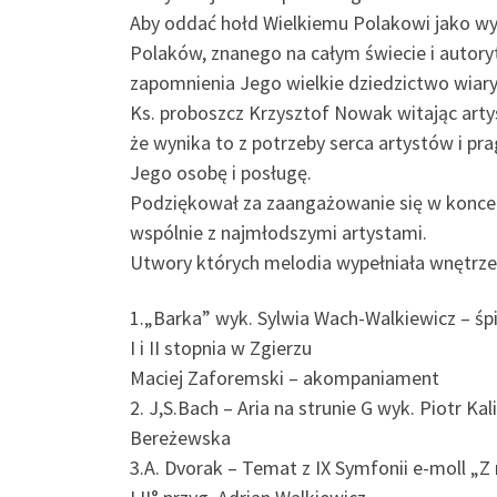
Aby oddać hołd Wielkiemu Polakowi jako wy
Polaków, znanego na całym świecie i autoryt
zapomnienia Jego wielkie dziedzictwo wiary
Ks. proboszcz Krzysztof Nowak witając arty
że wynika to z potrzeby serca artystów i pr
Jego osobę i posługę.
Podziękował za zaangażowanie się w koncer
wspólnie z najmłodszymi artystami.
Utwory których melodia wypełniała wnętrze
1.„Barka” wyk. Sylwia Wach-Walkiewicz – ś
I i II stopnia w Zgierzu
Maciej Zaforemski – akompaniament
2. J,S.Bach – Aria na strunie G wyk. Piotr Ka
Bereżewska
3.A. Dvorak – Temat z IX Symfonii e-moll „