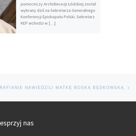
pomocniczy Archidiecezji Łódzkiej został
wybrany dziś na Sekretarza Generalnego
Konferencji Episkopatu Polski. Sekretarz
KEP wchodzi w […]
Na
TÓW
RAFIANIE NAWIEDZILI MATKĘ BOSKĄ BĘDKOWSKĄ.
esprzyj nas