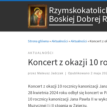
Przejdź do treści
Rzymskokatolick
Boskiej Dobrej 
Strona główna
»
Aktualności
»
Aktualności
»
Koncert z ok
AKTUALNOŚCI
Koncert z okazji 10 r
przez
Mateusz Jadczak
|
Opublikowano
2 maja 20
Koncert z okazji 10 rocznicy kanonizacji Jan
28 kwietnia 2024 roku odbył się koncert w P
10 rocznicy kanonizacji Jana Pawła II w wyk
Muzycznej I i II stopnia w Zgierzu.