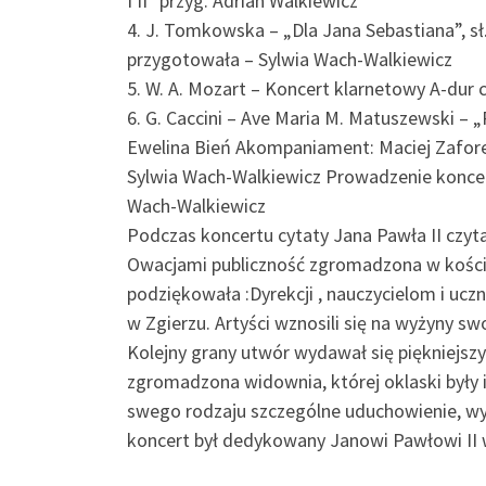
I II° przyg. Adrian Walkiewicz
4. J. Tomkowska – „Dla Jana Sebastiana”, sł
przygotowała – Sylwia Wach-Walkiewicz
5. W. A. Mozart – Koncert klarnetowy A-dur c
6. G. Caccini – Ave Maria M. Matuszewski – 
Ewelina Bień Akompaniament: Maciej Zafor
Sylwia Wach-Walkiewicz Prowadzenie koncer
Wach-Walkiewicz
Podczas koncertu cytaty Jana Pawła II czyt
Owacjami publiczność zgromadzona w koście
podziękowała :Dyrekcji , nauczycielom i ucz
w Zgierzu. Artyści wznosili się na wyżyny s
Kolejny grany utwór wydawał się piękniejs
zgromadzona widownia, której oklaski były 
swego rodzaju szczególne uduchowienie, wyn
koncert był dedykowany Janowi Pawłowi II