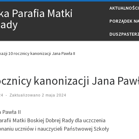
AKTUALNOŚCI
a Parafia Matki
Rady
PORZĄDEK N
DUSZPASTER
azji 10 rocznicy kanonizacji Jana Pawła II
ocznicy kanonizacji Jana Pawł
24
-
Zaktualizowano
2 maja 2024
a Pawła II
arafii Matki Boskiej Dobrej Rady dla uczczenia
onaniu uczniów i nauczycieli Państwowej Szkoły