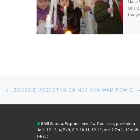
Matki 
Ofiaro
tradyc
Nawigacja wpisu
Poprzedni wpis
8 VIII Sobota. Wspomnienie św. Dominika, prezbitera
Ha 1, 12 - 2, 4; Ps 9, 8-9. 10-11. 12-13; por. 2 Tm 1, 10b; Mt
14-20;