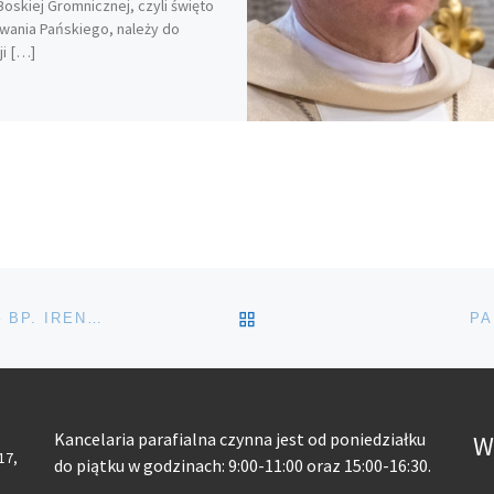
Boskiej Gromnicznej, czyli święto
wania Pańskiego, należy do
ji […]
POWRÓT DO LISTY POS
,,ZRÓBCIE WSZYSTKO CO MÓJ SYN WAM POWIE’’ – BP. IRENEUSZ PĘKALSKI PODCZAS ODPUSTU PARAFIALNEGO
PA
Kancelaria parafialna czynna jest od poniedziałku
W
 17,
do piątku w godzinach: 9:00-11:00 oraz 15:00-16:30.