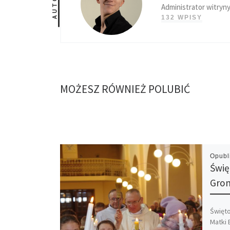
AUTOR
Administrator witryny
132 WPISY
MOŻESZ RÓWNIEŻ POLUBIĆ
Opub
Świę
Grom
Święto
Matki 